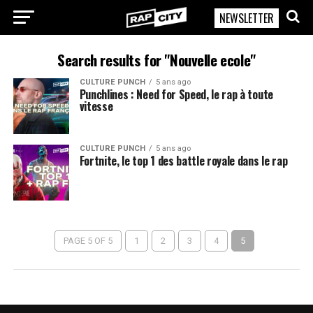
NEWSLETTER
RapCity
Search results for "Nouvelle ecole"
CULTURE PUNCH
5 ans ago
Punchlines : Need for Speed, le rap à toute
vitesse
CULTURE PUNCH
5 ans ago
Fortnite, le top 1 des battle royale dans le rap
PAGE 5 OF 5
1
2
3
4
5