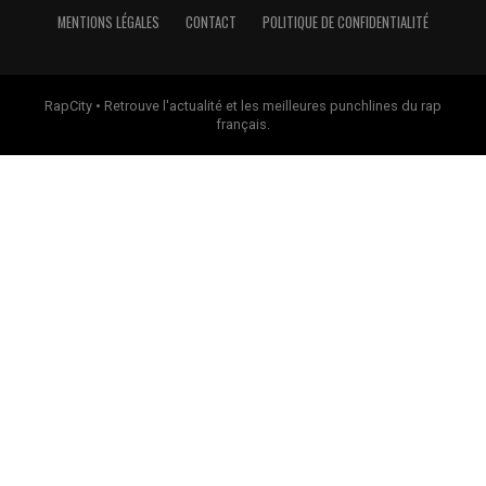
MENTIONS LÉGALES
CONTACT
POLITIQUE DE CONFIDENTIALITÉ
RapCity • Retrouve l'actualité et les meilleures punchlines du rap
français.