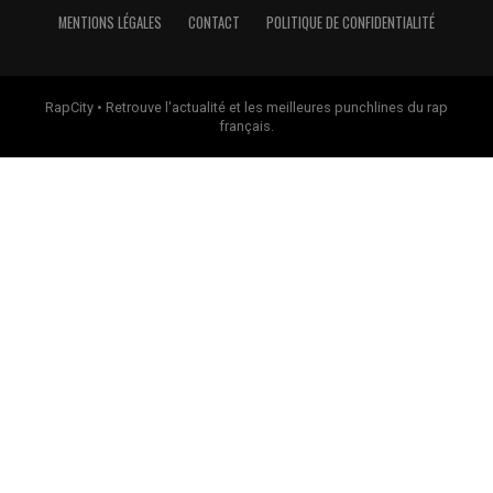
MENTIONS LÉGALES
CONTACT
POLITIQUE DE CONFIDENTIALITÉ
RapCity • Retrouve l'actualité et les meilleures punchlines du rap
français.