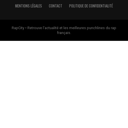
MENTIONS LÉGALES
CONTACT
POLITIQUE DE CONFIDENTIALITÉ
RapCity • Retrouve l'actualité et les meilleures punchlines du rap
français.