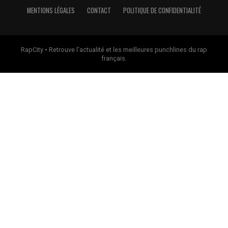
MENTIONS LÉGALES
CONTACT
POLITIQUE DE CONFIDENTIALITÉ
RapCity • Retrouve l'actualité et les meilleures punchlines du rap
français.