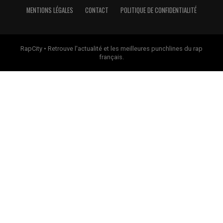
MENTIONS LÉGALES
CONTACT
POLITIQUE DE CONFIDENTIALITÉ
RapCity • Retrouve l'actualité et les meilleures punchlines du rap
français.