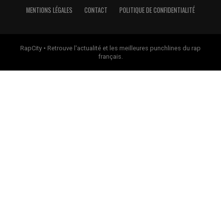
MENTIONS LÉGALES
CONTACT
POLITIQUE DE CONFIDENTIALITÉ
RapCity • Retrouve l'actualité et les meilleures punchlines du rap
français.