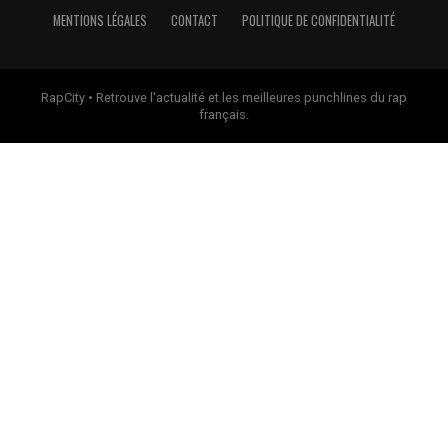
MENTIONS LÉGALES
CONTACT
POLITIQUE DE CONFIDENTIALITÉ
RapCity • Retrouve l'actualité et les meilleures punchlines du rap
français.