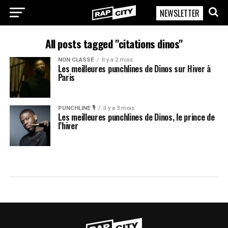
NEWSLETTER
RapCity
All posts tagged "citations dinos"
NON CLASSÉ
Il y a 2 mois
Les meilleures punchlines de Dinos sur Hiver à
Paris
PUNCHLINE 🎙️
Il y a 3 mois
Les meilleures punchlines de Dinos, le prince de
l’hiver