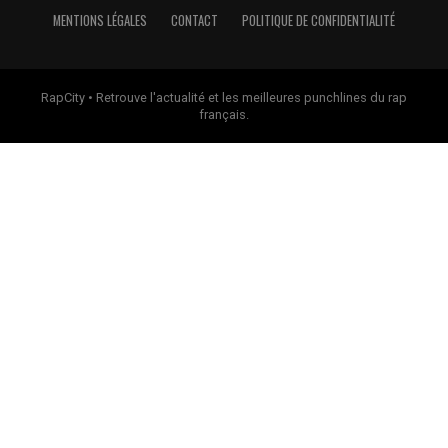
MENTIONS LÉGALES
CONTACT
POLITIQUE DE CONFIDENTIALITÉ
RapCity • Retrouve l'actualité et les meilleures punchlines du rap
français.