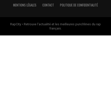
MENTIONS LÉGALES
CONTACT
POLITIQUE DE CONFIDENTIALITÉ
RapCity • Retrouve l'actualité et les meilleures punchlines du rap
français.