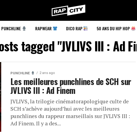
RapCity
PUNCHLINE
RAPWEAR
DICO RAP
50 ANS DU HIP HOP
osts tagged "JVLIVS III : Ad 
2 ans ago
PUNCHLINE
Les meilleures punchlines de SCH sur
JVLIVS III : Ad Finem
JVLIVS, la trilogie cinématorapologique culte de
SCH s’achève aujourd’hui avec les meilleures
punchlines du rappeur marseillais sur JVLIVS III :
Ad Finem. Il y a des...