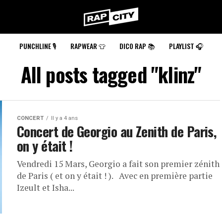
RapCity
PUNCHLINE 🎙️
RAPWEAR 👕
DICO RAP 📚
PLAYLIST 🎧
All posts tagged "klinz"
CONCERT
Il y a 4 ans
Concert de Georgio au Zenith de Paris,
on y était !
Vendredi 15 Mars, Georgio a fait son premier zénith
de Paris ( et on y était ! ). Avec en première partie
Izeult et Isha...