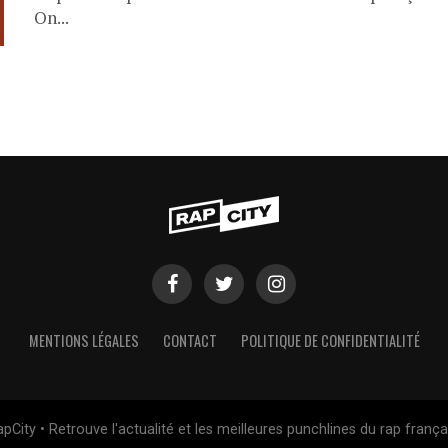
On...
MENTIONS LÉGALES
CONTACT
POLITIQUE DE CONFIDENTIALITÉ
pCity • Retrouve l'actualité et les meilleures punchlines du rap frança