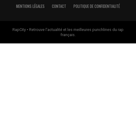
MENTIONS LÉGALES
CONTACT
POLITIQUE DE CONFIDENTIALITÉ
RapCity • Retrouve l'actualité et les meilleures punchlines du rap
français.