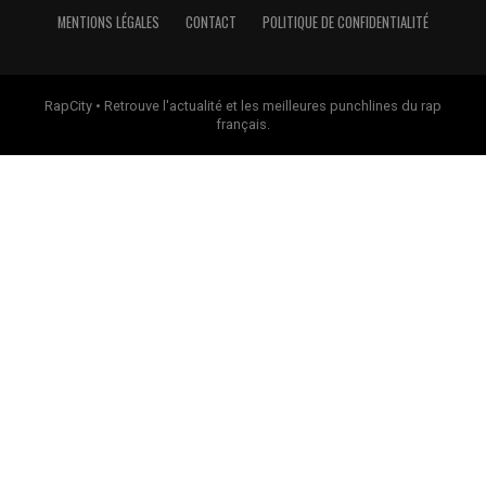
MENTIONS LÉGALES
CONTACT
POLITIQUE DE CONFIDENTIALITÉ
RapCity • Retrouve l'actualité et les meilleures punchlines du rap
français.