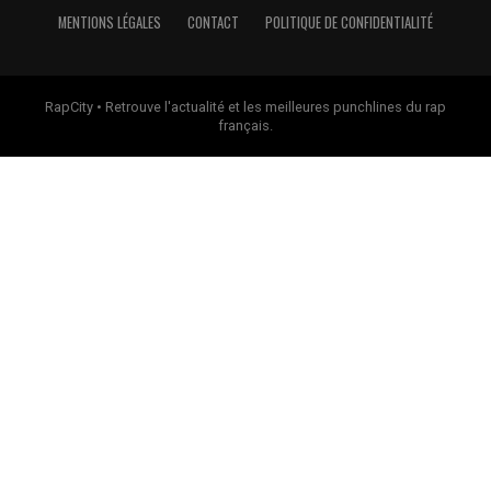
MENTIONS LÉGALES
CONTACT
POLITIQUE DE CONFIDENTIALITÉ
RapCity • Retrouve l'actualité et les meilleures punchlines du rap
français.