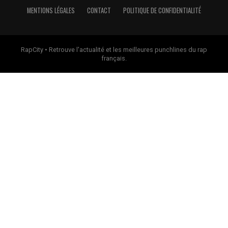
MENTIONS LÉGALES
CONTACT
POLITIQUE DE CONFIDENTIALITÉ
RapCity • Retrouve l'actualité et les meilleures punchlines du rap
français.