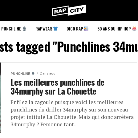
RapCity
PUNCHLINE
RAPWEAR
DICO RAP
50 ANS DU HIP HOP
osts tagged "Punchlines 34m
2 ans ago
PUNCHLINE
Les meilleures punchlines de
34murphy sur La Chouette
Enfilez la cagoule puisque voici les meilleures
punchlines du driller 34murphy sur son nouveau
projet intitulé La Chouette. Mais qui donc arrêtera
34murphy ? Personne tant...