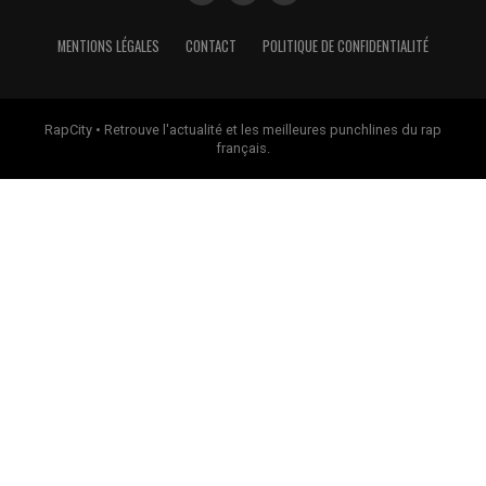
MENTIONS LÉGALES
CONTACT
POLITIQUE DE CONFIDENTIALITÉ
RapCity • Retrouve l'actualité et les meilleures punchlines du rap
français.