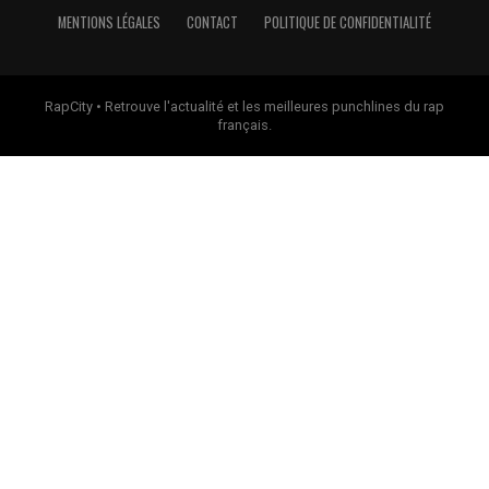
MENTIONS LÉGALES
CONTACT
POLITIQUE DE CONFIDENTIALITÉ
RapCity • Retrouve l'actualité et les meilleures punchlines du rap
français.