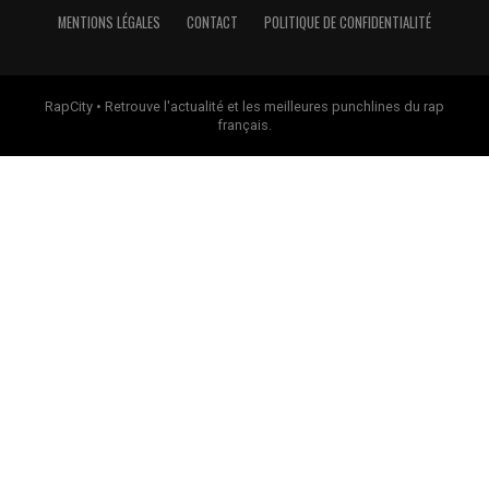
MENTIONS LÉGALES
CONTACT
POLITIQUE DE CONFIDENTIALITÉ
RapCity • Retrouve l'actualité et les meilleures punchlines du rap
français.