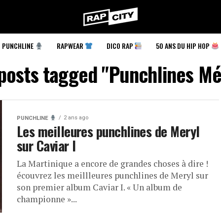
RapCity
PUNCHLINE
RAPWEAR
DICO RAP
50 ANS DU HIP HOP
 posts tagged "Punchlines Mé
2 ans ago
PUNCHLINE
Les meilleures punchlines de Meryl
sur Caviar I
La Martinique a encore de grandes choses à dire !
écouvrez les meillleures punchlines de Meryl sur
son premier album Caviar I. « Un album de
championne »...