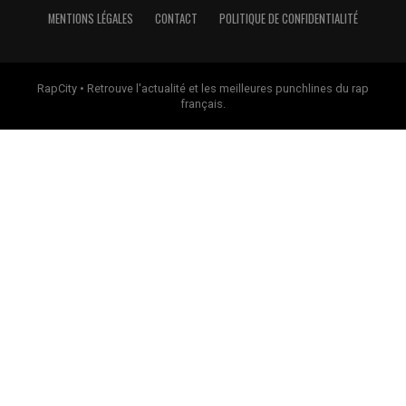
MENTIONS LÉGALES
CONTACT
POLITIQUE DE CONFIDENTIALITÉ
RapCity • Retrouve l'actualité et les meilleures punchlines du rap
français.