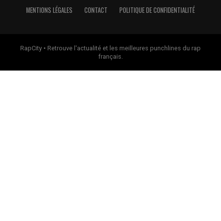
MENTIONS LÉGALES
CONTACT
POLITIQUE DE CONFIDENTIALITÉ
RapCity • Retrouve l'actualité et les meilleures punchlines du rap
français.