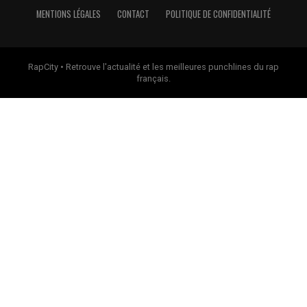
MENTIONS LÉGALES
CONTACT
POLITIQUE DE CONFIDENTIALITÉ
RapCity • Retrouve l'actualité et les meilleures punchlines du rap
français.