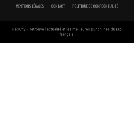
MENTIONS LÉGALES
CONTACT
POLITIQUE DE CONFIDENTIALITÉ
RapCity • Retrouve l'actualité et les meilleures punchlines du rap
français.