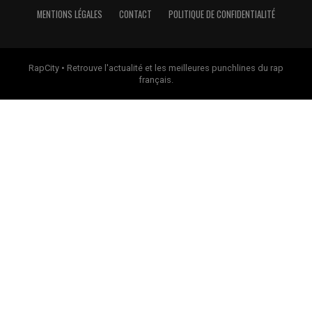
MENTIONS LÉGALES
CONTACT
POLITIQUE DE CONFIDENTIALITÉ
RapCity • Retrouve l'actualité et les meilleures punchlines du rap
français.