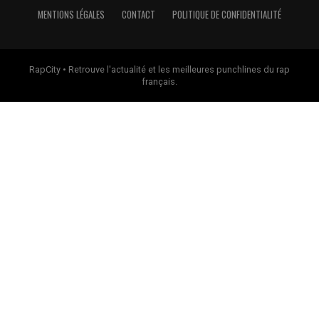
MENTIONS LÉGALES
CONTACT
POLITIQUE DE CONFIDENTIALITÉ
RapCity • Retrouve l'actualité et les meilleures punchlines du rap
français.