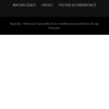
MENTIONS LÉGALES
CONTACT
POLITIQUE DE CONFIDENTIALITÉ
RapCity • Retrouve l'actualité et les meilleures punchlines du rap
français.