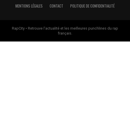
MENTIONS LÉGALES
CONTACT
POLITIQUE DE CONFIDENTIALITÉ
RapCity • Retrouve l'actualité et les meilleures punchlines du rap
français.