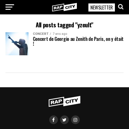
NEWSLETTER
RapCity
All posts tagged "yzeult"
CONCERT
7 ans ago
Concert de Georgio au Zenith de Paris, on y était
!