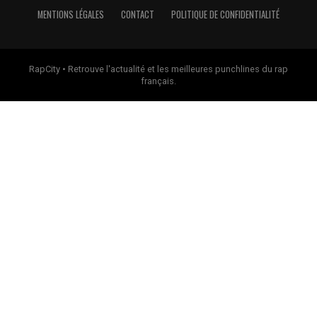
MENTIONS LÉGALES
CONTACT
POLITIQUE DE CONFIDENTIALITÉ
RapCity • Retrouve l'actualité et les meilleures punchlines du rap
français.