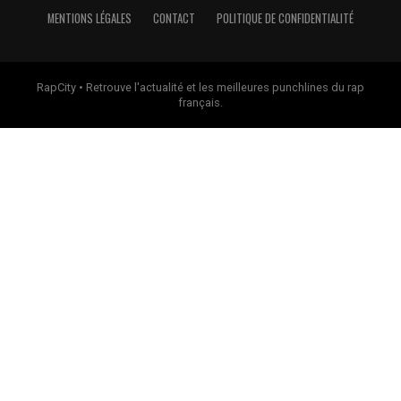
MENTIONS LÉGALES
CONTACT
POLITIQUE DE CONFIDENTIALITÉ
RapCity • Retrouve l'actualité et les meilleures punchlines du rap
français.