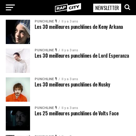
NEWSLETTER
RapCity
PUNCHLINE 🎙️
Il y a 3 ans
Les 30 meilleures punchlines de Keny Arkana
PUNCHLINE 🎙️
Il y a 3 ans
Les 30 meilleures punchlines de Lord Esperanza
PUNCHLINE 🎙️
Il y a 3 ans
Les 30 meilleures punchlines de Nusky
PUNCHLINE 🎙️
Il y a 3 ans
Les 25 meilleures punchlines de Volts Face