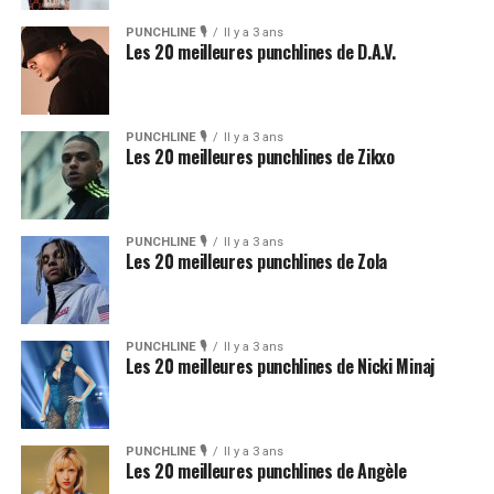
PUNCHLINE 🎙️
Il y a 3 ans
Les 20 meilleures punchlines de D.A.V.
PUNCHLINE 🎙️
Il y a 3 ans
Les 20 meilleures punchlines de Zikxo
PUNCHLINE 🎙️
Il y a 3 ans
Les 20 meilleures punchlines de Zola
PUNCHLINE 🎙️
Il y a 3 ans
Les 20 meilleures punchlines de Nicki Minaj
PUNCHLINE 🎙️
Il y a 3 ans
Les 20 meilleures punchlines de Angèle