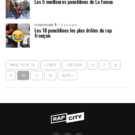
Les 5 meilleures punchlines de La Famax
PUNCHLINE 🎙️
Il y a 4 ans
Les 10 punchlines les plus drôles du rap
français
PAGE 10 OF 12
« FIRST
‹ RETOUR
6
7
8
9
10
11
12
SUITE ›