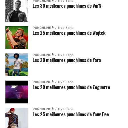
PUNCHLINE 🎙️
Il y a 3 ans
Les 30 meilleures punchlines de Vin’S
PUNCHLINE 🎙️
Il y a 3 ans
Les 25 meilleures punchlines de Wojtek
PUNCHLINE 🎙️
Il y a 3 ans
Les 20 meilleures punchlines de Yaro
PUNCHLINE 🎙️
Il y a 3 ans
Les 20 meilleures punchlines de Zeguerre
PUNCHLINE 🎙️
Il y a 3 ans
Les 25 meilleures punchlines de Youv Dee