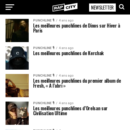
NEWSLETTER
RapCity
PUNCHLINE 🎙️
4 ans ago
Les meilleures punchlines de Dinos sur Hiver à
Paris
PUNCHLINE 🎙️
4 ans ago
Les meilleures punchlines de Kerchak
PUNCHLINE 🎙️
4 ans ago
Les meilleures punchlines du premier album de
Fresh, « A l’abri »
PUNCHLINE 🎙️
4 ans ago
Les meilleures punchlines d’Orelsan sur
Civilisation Ultime