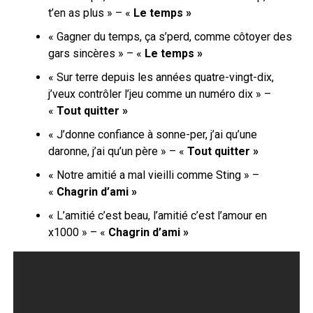
t’en as plus » – «
Le temps »
« Gagner du temps, ça s’perd, comme côtoyer des
gars sincères » – «
Le temps »
« Sur terre depuis les années quatre-vingt-dix,
j’veux contrôler l’jeu comme un numéro dix » –
«
Tout quitter »
« J’donne confiance à sonne-per, j’ai qu’une
daronne, j’ai qu’un père » – «
Tout quitter »
« Notre amitié a mal vieilli comme Sting » –
«
Chagrin
d’ami »
« L’amitié c’est beau, l’amitié c’est l’amour en
x1000 » – «
Chagrin
d’ami »