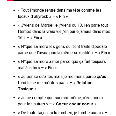
« Tout l’monde rentre dans ma têtе comme les
locaux d’Skyrock » – «
Fin »
« J’viens de Marseille, j’viens du 13, j’en parle tout
l’temps dans la vraie vie j’en parle jamais dans mes
16 » – «
Fin »
« N*que sa mère les gens qui t’ont traité d’pédale
parce que t’avais pas la même sexualité » – «
Fin »
« N*que sa mère aimer parce que ça fait toujours
mal à la fin » – «
Fin »
« Je pense qu’à toi, mais je me mens parce qu’au
fond tu ne me mérites pas » – «
Relation
Toxique »
« Je ne compte que sur moi-même, c’est mieux
pour les autres » – «
Coeur coeur coeur »
« De toute façon, si tu tombes, je tombe aussi » –