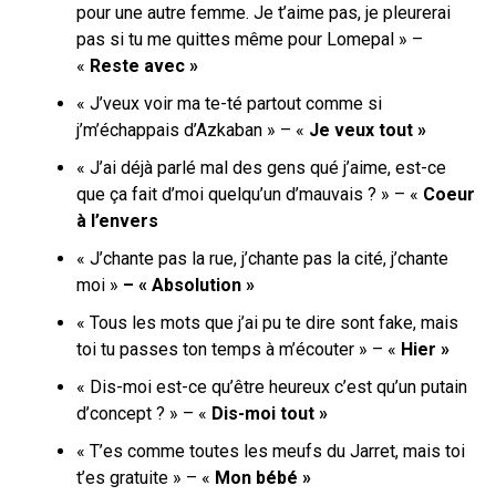
pour une autre femme. Je t’aime pas, je pleurerai
pas si tu me quittes même pour Lomepal » –
«
Reste avec »
«
J’veux voir ma te-té partout comme si
j’m’échappais d’Azkaban
» – «
Je veux tout »
« J’ai déjà parlé mal des gens qué j’aime, est-ce
que ça fait d’moi quelqu’un d’mauvais ? » – «
Coeur
à l’envers
« J’chante pas la rue, j’chante pas la cité, j’chante
moi »
– « Absolution »
« Tous les mots que j’ai pu te dire sont fake, mais
toi tu passes ton temps à m’écouter » – «
Hier »
« Dis-moi est-ce qu’être heureux c’est qu’un putain
d’concept ? » – «
Dis-moi tout »
«
T’es comme toutes les meufs du Jarret, mais toi
t’es gratuite » – «
Mon bébé »