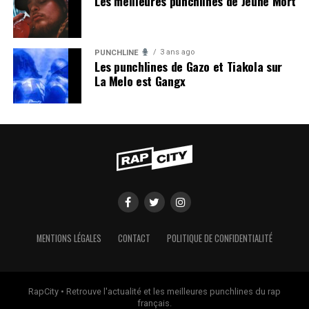
Les meilleures punchlines de Jeune Mort
3 ans ago
PUNCHLINE
Les punchlines de Gazo et Tiakola sur
La Melo est Gangx
MENTIONS LÉGALES
CONTACT
POLITIQUE DE CONFIDENTIALITÉ
RapCity • Retrouve l'actualité et les meilleures punchlines du rap
français.