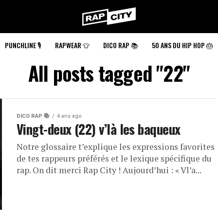
RapCity
PUNCHLINE 🎙️
RAPWEAR 👕
DICO RAP 📚
50 ANS DU HIP HOP 🎂
All posts tagged "22"
DICO RAP 📚
4 ans ago
Vingt-deux (22) v’là les baqueux
Notre glossaire t’explique les expressions favorites
de tes rappeurs préférés et le lexique spécifique du
rap. On dit merci Rap City ! Aujourd’hui : « Vl’a...