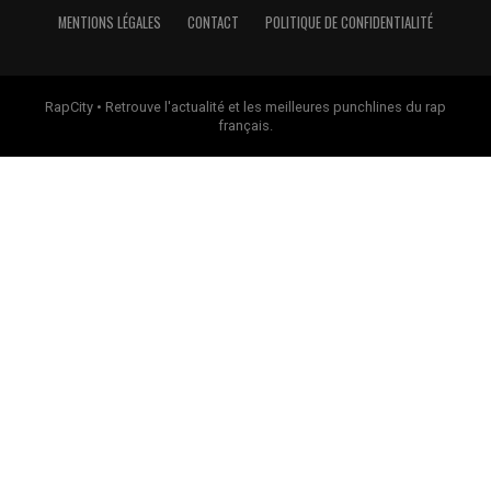
MENTIONS LÉGALES
CONTACT
POLITIQUE DE CONFIDENTIALITÉ
RapCity • Retrouve l'actualité et les meilleures punchlines du rap
français.