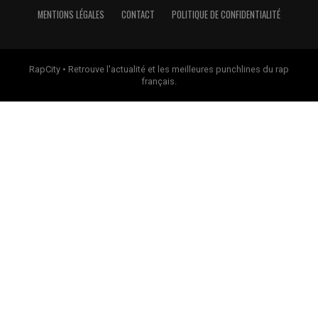
MENTIONS LÉGALES
CONTACT
POLITIQUE DE CONFIDENTIALITÉ
RapCity • Retrouve l'actualité et les meilleures punchlines du rap
français.