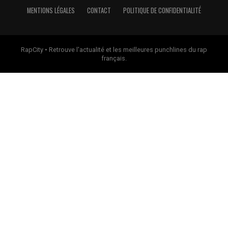
MENTIONS LÉGALES
CONTACT
POLITIQUE DE CONFIDENTIALITÉ
RapCity • Retrouve l'actualité et les meilleures punchlines du rap
français.