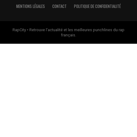
MENTIONS LÉGALES
CONTACT
POLITIQUE DE CONFIDENTIALITÉ
RapCity • Retrouve l'actualité et les meilleures punchlines du rap
français.