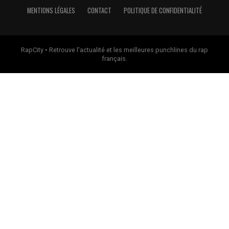
MENTIONS LÉGALES
CONTACT
POLITIQUE DE CONFIDENTIALITÉ
RapCity • Retrouve l'actualité et les meilleures punchlines du rap
français.