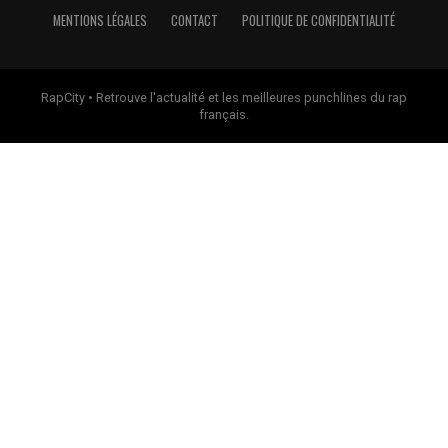
MENTIONS LÉGALES
CONTACT
POLITIQUE DE CONFIDENTIALITÉ
RapCity • Retrouve l'actualité et les meilleures punchlines du rap
français.