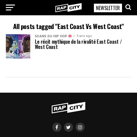
NEWSLETTER
RapCity
All posts tagged "East Coast Vs West Coast"
3 ans ago
50 ANS DU HIP HOP
Le récit mythique de la rivalité East Coast /
West Coast