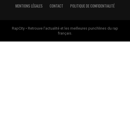
MENTIONS LÉGALES
CONTACT
POLITIQUE DE CONFIDENTIALITÉ
RapCity • Retrouve l'actualité et les meilleures punchlines du rap
français.