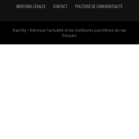
MENTIONS LÉGALES
CONTACT
POLITIQUE DE CONFIDENTIALITÉ
RapCity • Retrouve l'actualité et les meilleures punchlines du rap
français.