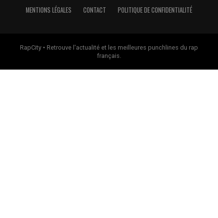
MENTIONS LÉGALES
CONTACT
POLITIQUE DE CONFIDENTIALITÉ
RapCity • Retrouve l'actualité et les meilleures punchlines du rap
français.