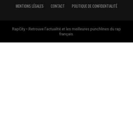
MENTIONS LÉGALES
CONTACT
POLITIQUE DE CONFIDENTIALITÉ
RapCity • Retrouve l'actualité et les meilleures punchlines du rap
français.