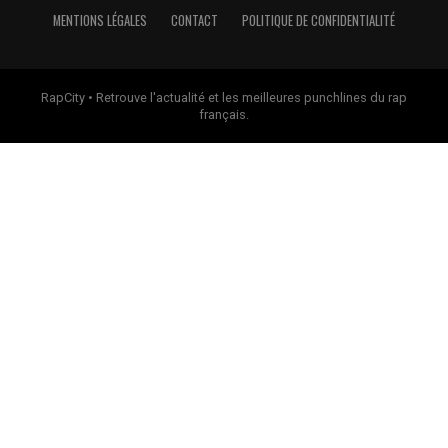
MENTIONS LÉGALES
CONTACT
POLITIQUE DE CONFIDENTIALITÉ
RapCity • Retrouve l'actualité et les meilleures punchlines du rap
français.