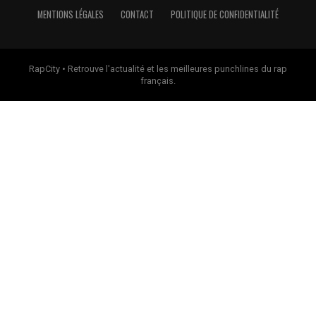
MENTIONS LÉGALES
CONTACT
POLITIQUE DE CONFIDENTIALITÉ
RapCity • Retrouve l'actualité et les meilleures punchlines du rap
français.